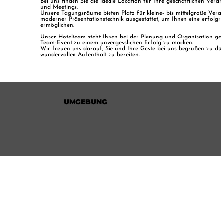
Bei uns finden Sie die ideale Location für Ihre geschäftlichen Ver
und Meetings.
Unsere Tagungsräume bieten Platz für kleine- bis mittelgroße Ver
moderner Präsentationstechnik ausgestattet, um Ihnen eine erfolgr
ermöglichen.
Unser Hotelteam steht Ihnen bei der Planung und Organisation ger
Team-Event zu einem unvergesslichen Erfolg zu machen.
Wir freuen uns darauf, Sie und Ihre Gäste bei uns begrüßen zu d
wundervollen Aufenthalt zu bereiten.
UMGEBUNG